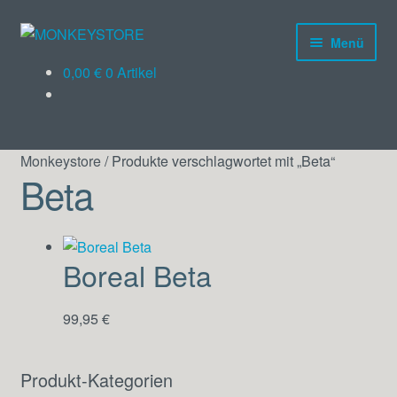
Menü
Products
0,00
€
0 Artikel
search
Kletterschuhe
Monkeystore
/
Produkte verschlagwortet mit „Beta“
Kleidung
Beta
Ausrüstung
Gutscheine
Boreal Beta
99,95
€
Produkt-Kategorien