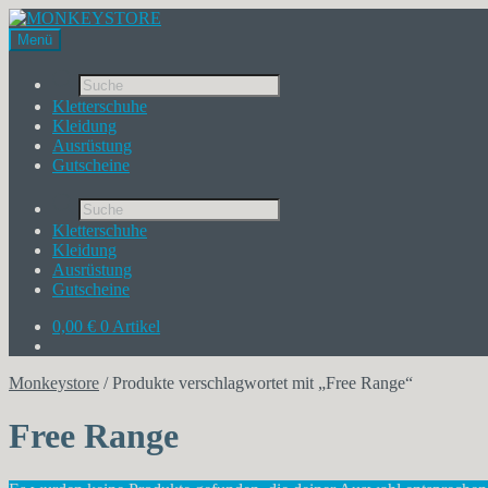
Menü
Products
search
Kletterschuhe
Kleidung
Ausrüstung
Gutscheine
Products
search
Kletterschuhe
Kleidung
Ausrüstung
Gutscheine
0,00
€
0 Artikel
Monkeystore
/
Produkte verschlagwortet mit „Free Range“
Free Range