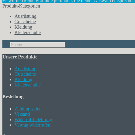
Es wurden keine Produkte gefunden, die deiner Auswahl entsprechen
Produkt-Kategorien
Ausrüstung
Gutscheine
Kleidung
Kletterschuhe
Products
search
Unsere Produkte
Ausrüstung
Gutscheine
Kleidung
Kletterschuhe
Bestellung
Zahlungsarten
Versand
Widerrufsbelehrung
Vertrag widerrufen