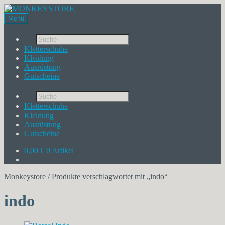
Menü
Products
search
Kletterschuhe
Kleidung
Ausrüstung
Gutscheine
Products
search
Kletterschuhe
Kleidung
Ausrüstung
Gutscheine
0,00
€
0 Artikel
Monkeystore
/
Produkte verschlagwortet mit „indo“
indo