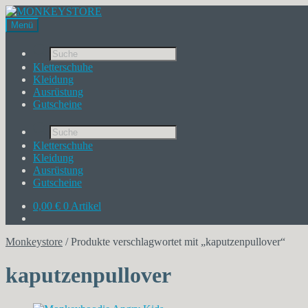
Menü
Products
search
Kletterschuhe
Kleidung
Ausrüstung
Gutscheine
Products
search
Kletterschuhe
Kleidung
Ausrüstung
Gutscheine
0,00
€
0 Artikel
Monkeystore
/
Produkte verschlagwortet mit „kaputzenpullover“
kaputzenpullover