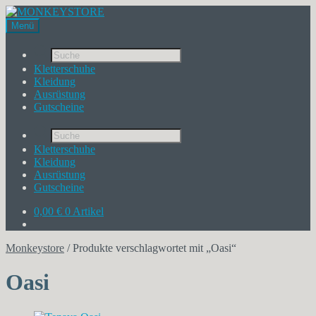
Menü
Products
search
Kletterschuhe
Kleidung
Ausrüstung
Gutscheine
Products
search
Kletterschuhe
Kleidung
Ausrüstung
Gutscheine
0,00
€
0 Artikel
Monkeystore
/
Produkte verschlagwortet mit „Oasi“
Oasi