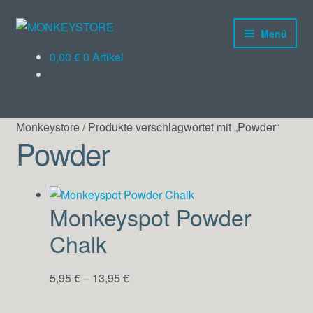
Menü
Products
0,00
€
0 Artikel
search
Kletterschuhe
Monkeystore
/
Produkte verschlagwortet mit „Powder“
Kleidung
Powder
Ausrüstung
Gutscheine
Monkeyspot Powder
Chalk
5,95
€
–
13,95
€