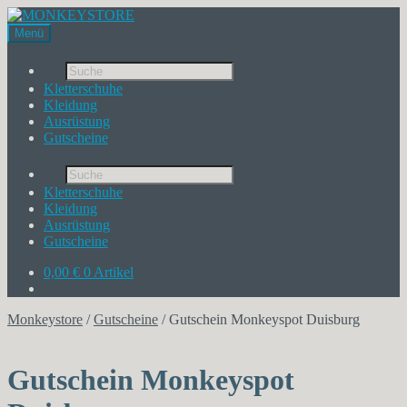
Menü
Products
search
Kletterschuhe
Kleidung
Ausrüstung
Gutscheine
Products
search
Kletterschuhe
Kleidung
Ausrüstung
Gutscheine
0,00
€
0 Artikel
Monkeystore
/
Gutscheine
/
Gutschein Monkeyspot Duisburg
Gutschein Monkeyspot