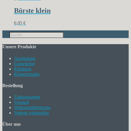
Bürste klein
6,95
€
Products
search
Unsere Produkte
Ausrüstung
Gutscheine
Kleidung
Kletterschuhe
Bestellung
Zahlungsarten
Versand
Widerrufsbelehrung
Vertrag widerrufen
Über uns