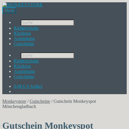
Menü
Products
search
Kletterschuhe
Kleidung
Ausrüstung
Gutscheine
Products
search
Kletterschuhe
Kleidung
Ausrüstung
Gutscheine
0,00
€
0 Artikel
Monkeystore
/
Gutscheine
/
Gutschein Monkeyspot
Mönchengladbach
Gutschein Monkeyspot