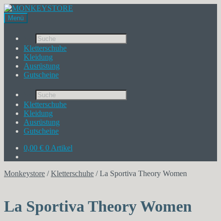
Menü
Products
search
Kletterschuhe
Kleidung
Ausrüstung
Gutscheine
Products
search
Kletterschuhe
Kleidung
Ausrüstung
Gutscheine
0,00
€
0 Artikel
Monkeystore
/
Kletterschuhe
/
La Sportiva Theory Women
La Sportiva Theory Women