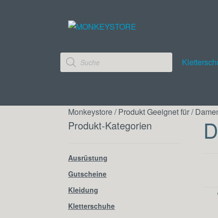
Products
Klettersc
search
Monkeystore
/
Produkt Geeignet für
/
Dame
D
Produkt-Kategorien
Ausrüstung
Gutscheine
Kleidung
Kletterschuhe