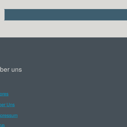
ber uns
ores
ber Uns
mpressum
GB