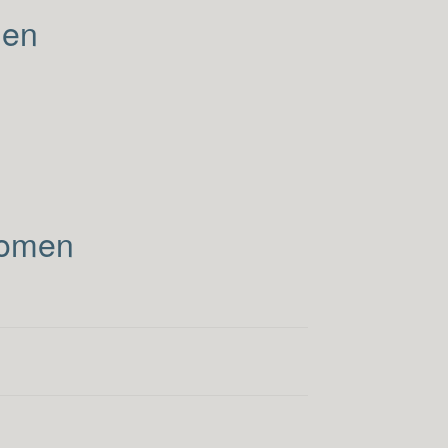
men
Women