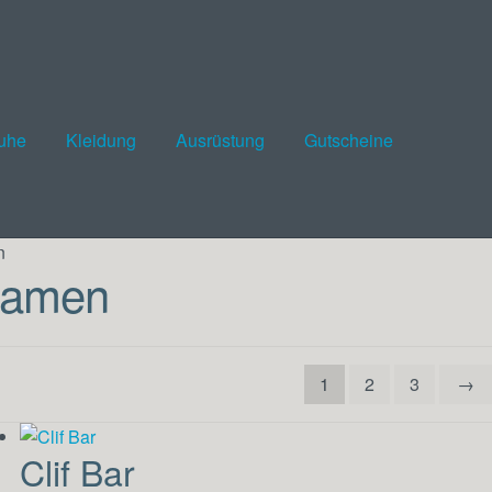
huhe
Kleidung
Ausrüstung
Gutscheine
n
amen
1
2
3
→
Clif Bar