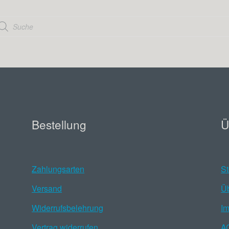
oducts
arch
Bestellung
Ü
Zahlungsarten
St
Versand
Ü
Widerrufsbelehrung
I
Vertrag widerrufen
A